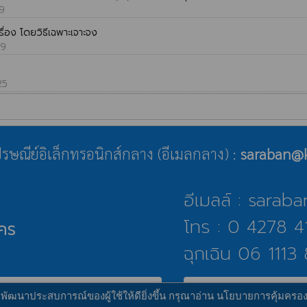
49
ื่อง โดยวิธีเฉพาะเจาะจง
19
25
่ไปรษณีย์อิเล็กทรอนิกส์กลาง (อีเมลกลาง) :
saraban@k
อีเมลล์ : sara
โทร : 0 4278 4
คร
ฉุกเฉิน 06 1113
public
บบ :
www.ts-local.com
นโยบายเว็บไซต์
นโย
อพัฒนาประสบการณ์ของผู้ใช้ให้ดียิ่งขึ้น กรุณาอ่าน นโยบายการคุ้มครอง