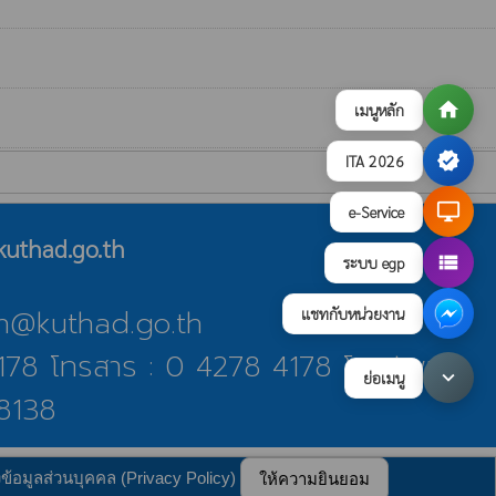
home
เมนูหลัก
verified
ITA 2026
desktop_windows
e-Service
uthad.go.th
view_list
ระบบ egp
ban@kuthad.go.th
แชทกับหน่วยงาน
178 โทรสาร : 0 4278 4178 โทรศัพท์
keyboard_arrow_down
ย่อเมนู
 8138
บายการคุ้มครองข้อมูลส่วนบุคคล
update : 17 กรกฎาคม 2569
ข้อมูลส่วนบุคคล (Privacy Policy)
ให้ความยินยอม