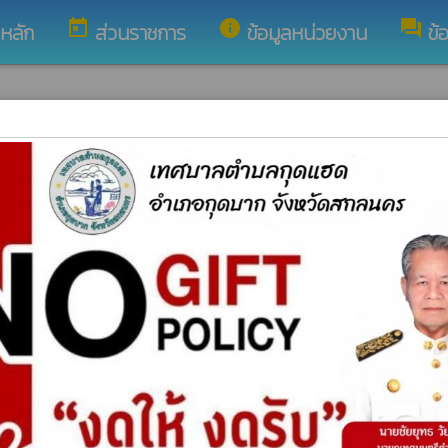
today
info
forum
ูหลัก
ส่วนราชการ
ข้อมูลหน่วยงาน
ข้
บาลตำบลกุดแฮด จำนวน 5 แห่ง ระหว่างเดือน กรกฎาคม ถึง กันยายน 2568 ประจ
0
ำนวน 2 ถัง โดยวิธีเฉพาะเจาะจง
4
จาะจง
9
2
าะจง
เจาะจง