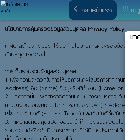
arrow_back_ios
apps
กลับหน้าแรก
เมน
นโยบายการคุ้มครองข้อมูลส่วนบุคคล Privacy Policy
เท
เทศบาลตำบลกุดแฮด ได้จัดทำนโยบายการคุ้มครองข้อมูลส่วนบุคค
ตำบลกุดแฮดดังนี้
การเก็บรวบรวมข้อมูลส่วนบุคคล
1. เพื่อความสะดวกในการให้บริการแก่ผู้ใช้บริการทุกท่านที่เ
Address) ชื่อ (Name) ที่อยู่หรือที่ทำงาน (Home or Wo
2. นอกจากนั้น เพื่อสำรวจความนิยมในการใช้บริการ อันจะเป
ท่านบางอย่างเพิ่มเติม ได้แก่ หมายเลขไอพี (IP Address) ช
เยี่ยมชมเว็บไซต์ (access Times) และเว็บไซต์ที่ผู้ใช้บริกา
3. เทศบาลตำบลกุดแฮด ขอแนะนำให้ท่านตรวจสอบนโยบายการคุ้มครอ
รวบรวม ใช้หรือดำเนินการใดๆตามที่ได้มีการประกาศไว้ในเว็บไซ
ที่เว็บไซต์ดังกล่าวได้ประกาศไว้