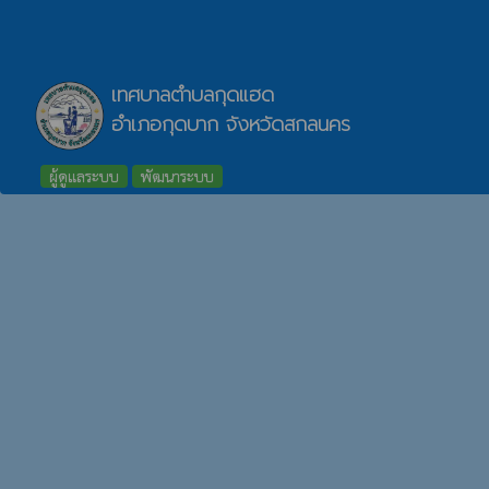
เทศบาลตำบลกุดแฮด
อำเภอกุดบาก จังหวัดสกลนคร
ผู้ดูแลระบบ
พัฒนาระบบ