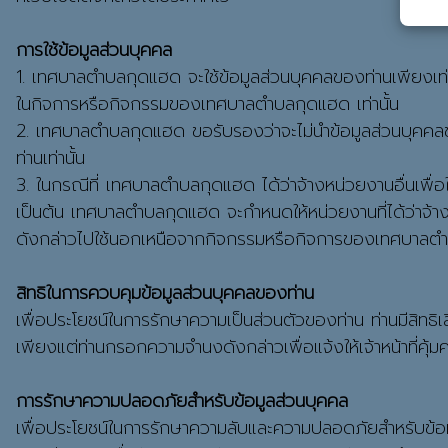
การใช้ข้อมูลส่วนบุคคล
1. เทศบาลตำบลกุดแฮด จะใช้ข้อมูลส่วนบุคคลของท่านเพียงเท่าที่
ในกิจการหรือกิจกรรมของเทศบาลตำบลกุดแฮด เท่านั้น
2. เทศบาลตำบลกุดแฮด ขอรับรองว่าจะไม่นำข้อมูลส่วนบุคคล
ท่านเท่านั้น
3. ในกรณีที่ เทศบาลตำบลกุดแฮด ได้ว่าจ้างหน่วยงานอื่นเพื่อ
เป็นต้น เทศบาลตำบลกุดแฮด จะกำหนดให้หน่วยงานที่ได้ว่าจ้า
ดังกล่าวไปใช้นอกเหนือจากกิจกรรมหรือกิจการของเทศบาลต
สิทธิในการควบคุมข้อมูลส่วนบุคคลของท่าน
เพื่อประโยชน์ในการรักษาความเป็นส่วนตัวของท่าน ท่านมีสิทธิเ
เพียงแต่ท่านกรอกความจำนงดังกล่าวเพื่อแจ้งให้เจ้าหน้าที
การรักษาความปลอดภัยสำหรับข้อมูลส่วนบุคคล
เพื่อประโยชน์ในการรักษาความลับและความปลอดภัยสำหรับข้อม