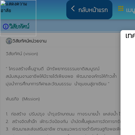
arrow_back_ios
apps
กลับหน้าแรก
เมน
วิสัยทัศน์
info_outline
เท
วิสัยทัศน์หน่วยงาน
วิสัยทัศน์ (vision)

“ โครงสร้างพื้นฐานดี  มีทรัพยากรธรรมชาติสมบูรณ์ 

สนับสนุนงานอาชีพให้มีรายได้เพียงพอ  พัฒนาองค์กรให้ก้าวล้ำ   

มุ่งนำการศึกษาการกีฬาและวัฒนธรรม  นำชุมชนสู่อาเซียน ”

พันธกิจ  (Mission)

1.  ก่อสร้าง  ปรับปรุง  บำรุงรักษาถนน  ทางระบายน้ำ  แหล่งน้ำ ไฟฟ้าแสง
2.  สร้างจิตสำนึก  เฝ้าระวังป้องกัน  บำบัดฟื้นฟูและการจัดการทรัพยากรธ
3.  พัฒนาและส่งเสริมอาชีพ ตามแนวพระราชดำริเศรษฐกิจพอเพียง
