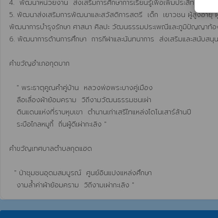
4.  พัฒนาหน่วยงาน  ส่งเสริมการศึกษาการเรียนรู้เพื่อเพิ่มประสิทธิภาพ
5. พัฒนาส่งเสริมการพัฒนาและสวัสดิการสตรี  เด็ก  เยาวชน ผู้สูงอายุ ผ
พัฒนาการบำรุงรักษา ศาสนา ศิลปะ วัฒนธรรมประเพณีและภูมิปัญญาท้องถ
6. พัฒนาการด้านการศึกษา  การกีฬาและนันทนาการ  ส่งเสริมและสนับสนุนเหล
คำขวัญอำเภอกุดบาก

   " พระธาตุคูณคำคู่บ้าน  หลวงพ่อพระบางคู่เมือง

   ลือเลื่องผ้าย้อมคราม  วิถีงามวัฒนธรรมชนเผ่า

   ดินแดนแห่งที่ราบหุบเขา  ตำนานเก่าเสรีไทแหล่งไดโนเสาร์ล้านปี

   ระบือไกลหมูกี้  ถิ่นผู้ดีเผ่ากะเลิง "

คำขวัญเทศบาลตำบลกุดแฮด

  " ป่าชุมชนอุดมสมบูรณ์  ศูนย์อินแปงแหล่งศึกษา
