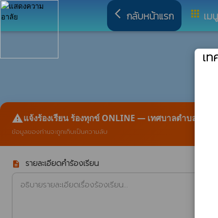
arrow_back_ios
apps
กลับหน้าแรก
เมน
เท
report_problem
แจ้งร้องเรียน ร้องทุกข์ ONLINE — เทศบาลตำบลกุดแ
ข้อมูลของท่านจะถูกเก็บเป็นความลับ
รายละเอียดคำร้องเรียน
description