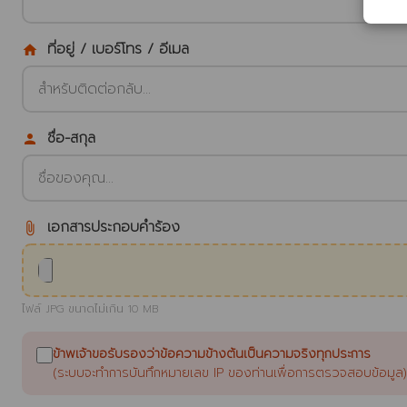
ที่อยู่ / เบอร์โทร / อีเมล
home
ชื่อ-สกุล
person
เอกสารประกอบคำร้อง
attach_file
ไฟล์ JPG ขนาดไม่เกิน 10 MB
ข้าพเจ้าขอรับรองว่าข้อความข้างต้นเป็นความจริงทุกประการ
(ระบบจะทำการบันทึกหมายเลข IP ของท่านเพื่อการตรวจสอบข้อมูล)