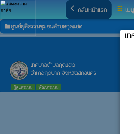
arrow_back_ios
apps
กลับหน้าแรก
เมน
ศูนย์ยุติธรรมชุมชนตำบลกุดแฮด
folder
เท
เทศบาลตำบลกุดแฮด
อำเภอกุดบาก จังหวัดสกลนคร
ผู้ดูแลระบบ
พัฒนาระบบ