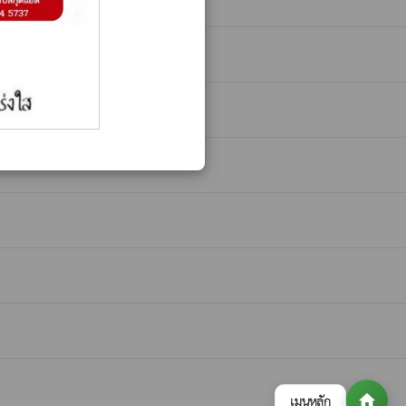
home
เมนูหลัก