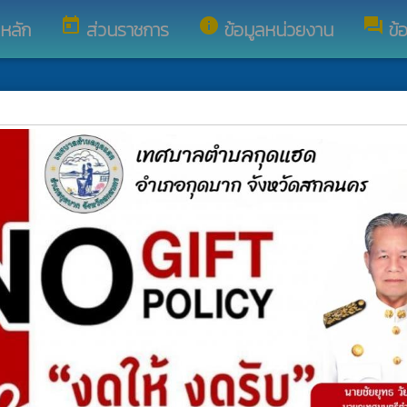
today
info
forum
ูหลัก
ส่วนราชการ
ข้อมูลหน่วยงาน
ข้
 พ.ศ. 2566
whatshot
)
whatshot
ศ. 2566
whatshot
บในการปฏิบัติหน้าที่ของพนักงานเทศบาล ของหน่วยตรวจสอบภายใน เทศบ