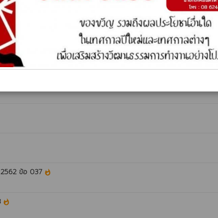
พนักงานเทศบาล ของหน่วยตรวจสอบภายใน เทศบาลตำบลกุดแฮด ประจำปีงบป
. 2562 ข้อ 037
whatshot
3
whatshot