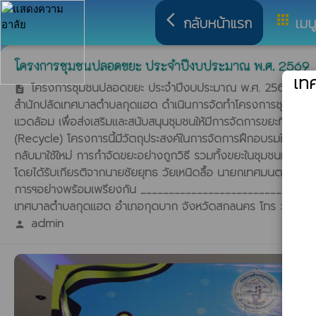
arrow_back_ios
apps
กลับหน้าแรก
เมน
โครงการชุมชนปลอดขยะ ประจำปีงบประมาณ พ.ศ. 2569
เท
โครงการชุมชนปลอดขยะ ประจำปีงบประมาณ พ.ศ. 2569 วันศุ
description
สำนักปลัดเทศบาลตำบลกุดแฮด ดำเนินการจัดทำโครงการชุมชนปลอ
แวดล้อม เพื่อส่งเสริมและสนับสนุนชุมชนให้มีการจัดการขยะที่ต้น
(Recycle) โครงการนี้มีวัตถุประสงค์ในการจัดการฝึกอบรมให้ความร
กลับมาใช้ใหม่ การกำจัดขยะอย่างถูกวิธี รวมทั้งขยะในชุมชนมีปริ
โดยได้รับเกียรติจากนายชัยยุทธ วัยเหนิดลื้อ นายกเทศมนตรีตำบลก
การฯอย่างพร้อมเพรียงกัน _______________________________ 
เทศบาลตำบลกุดแฮด อำเภอกุดบาก จังหวัดสกลนคร โทร : 0 42
admin
person